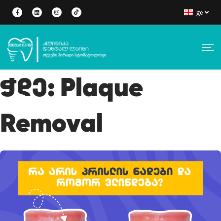
ge
Ჭდე:
Plaque
Removal