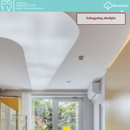
ჩამოტვირთე ბროშურა