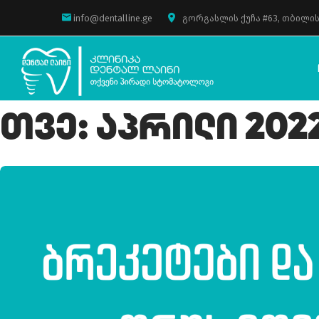
info@dentalline.ge
გორგასლის ქუჩა #63, თბილის
Თვე:
Აპრილი 202