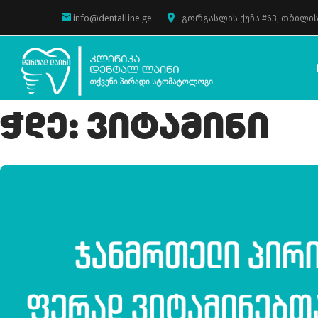
info@dentalline.ge
გორგასლის ქუჩა #63, თბილის
Ჭდე:
Ვიტამინი