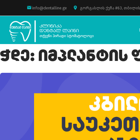
info@dentalline.ge
გორგასლის ქუჩა #63, თბილის
Ჭდე:
Იმპლანტის 